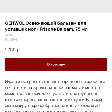
GEHWOL Освежающий бальзам для
уставших ног - Frische Balsam, 75 мл
Gehwol
SKU:
23705
р.
1 750
В корзину
Идеальное средство после напряжённого рабочего
дня, так как натуральная перечная мята и ментол
моментально освежают уставшие, натруженные
и сильно перенапряжённые ноги и ступни. Бальзам
активизирует кровообращение в ногах, охлаждает
и дезодорирует в течение продолжительного