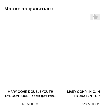
Может понравиться:
MARY COHR DOUBLE YOUTH
MARY COHR I.H.C. INCR
EYE CONTOUR - Крем для глаз
HYDRATANT CREAM
"Двойная Молодость", 15 мл
Интенсивно увлажн
р.
р.
14 400
22 900
крем для обезвоже