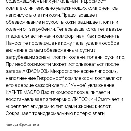
содержащийся в них уникальный Гидросмос®-
комплекс интенсивно увлажняющих компонентов
напрямую в клетки кожи. Предотвращает
обезвоживание и сухость кожи, защищает локти и
колени от загрубения. Теперь ваша кожа тела везде
гладкая, эластичная и комфортная! Как применять
Наносите после душа на кожу тела, уделяя особое
внимание самым обезвоженным, сухим и
загрубевшим зонам - локти, колени, голени, руки и пр.
При необходимости может использоваться после
загара. АКВАСМОЗЫ Микроскопические липосомы,
наполненные Гидросмос® комплексом, доставляют
его в сердце каждой клетки. "Умное" увлажнение.
КАРИТЕ МАСЛО Дарит комфорт коже, питает и
восстанавливает эпидермис. ЛИПОСКИН Смягчает и
укрепляет эпидермис липидами жирных кислот.
Сокращает трансдермальную потерю влаги.
Категория: Крем для тела