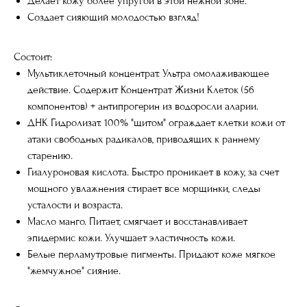
Делает кожу более упругой в этой нежной зоне.
Создает сияющий молодостью взгляд!
Состоит:
Мультиклеточный концентрат. Ультра омолаживающее
действие. Содержит Концентрат Жизни Клеток (56
компонентов) + антипрогерин из водоросли аларии.
ДНК Гидролизат. 100% "щитом" ограждает клетки кожи от
атаки свободных радикалов, приводящих к раннему
старению.
Гиалуроновая кислота. Быстро проникает в кожу, за счет
мощного увлажнения стирает все морщинки, следы
усталости и возраста.
Масло манго. Питает, смягчает и восстанавливает
эпидермис кожи. Улучшает эластичность кожи.
Белые перламутровые пигменты. Придают коже мягкое
"жемчужное" сияние.