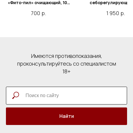
«Фито-пил» очищающий, 100
себорегулирующая
мл
жирной и проблемно
р.
р.
700
1 950
"Zn+S", 100 мл
Имеются противопоказания,
проконсультируйтесь со специалистом
18+
Найти