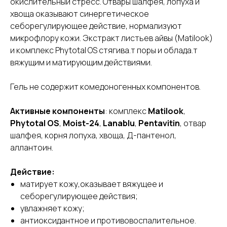
окислительный стресс. Отвары шалфея, лопуха и
хвоща оказывают синергетическое
себорегулирующее действие, нормализуют
микрофлору кожи. Экстракт листьев айвы (Matilook)
и комплекс Phytotal OS стягива.т поры и облада.т
вяжущим и матирующим действиями.
Гель не содержит комедоногенных компонентов.
Активные компоненты
: комплекс
Matilook
,
Phytotal OS
,
Moist-24
,
Lanablu
,
Pentavitin
, отвар
шалфея, корня лопуха, хвоща, Д-пантенол,
аллантоин.
Действие:
матирует кожу,оказывает вяжущее и
себорегулирующее действия;
увлажняет кожу;
антиоксидантное и противовоспалительное.