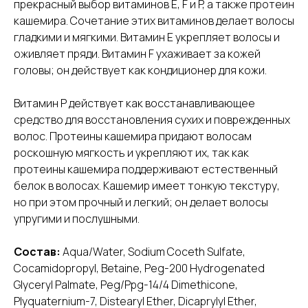
прекрасный выбор витаминов E, F и P, а также протеин
кашемира. Сочетание этих витаминов делает волосы
гладкими и мягкими. Витамин Е укрепляет волосы и
оживляет пряди. Витамин F ухаживает за кожей
головы; он действует как кондиционер для кожи.
Витамин Р действует как восстанавливающее
средство для восстановления сухих и поврежденных
волос. Протеины кашемира придают волосам
роскошную мягкость и укрепляют их, так как
протеины кашемира поддерживают естественный
белок в волосах. Кашемир имеет тонкую текстуру,
но при этом прочный и легкий; он делает волосы
упругими и послушными.
Состав:
Aqua/Water, Sodium Coceth Sulfate,
Cocamidopropyl, Betaine, Peg-200 Hydrogenated
Glyceryl Palmate, Peg/Ppg-14/4 Dimethicone,
Plyquaternium-7, Distearyl Ether, Dicaprylyl Ether,