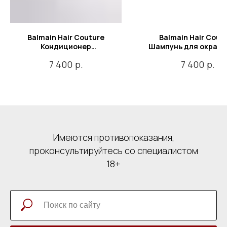
Balmain Hair Couture
Balmain Hair Cout
Кондиционер
Шампунь для окраш
восстанавливающий
волос Couleurs Cou
р.
р.
7 400
7 400
Revitalizing conditioner, 300
Shampoo, 300 м
мл
Имеются противопоказания,
проконсультируйтесь со специалистом
18+