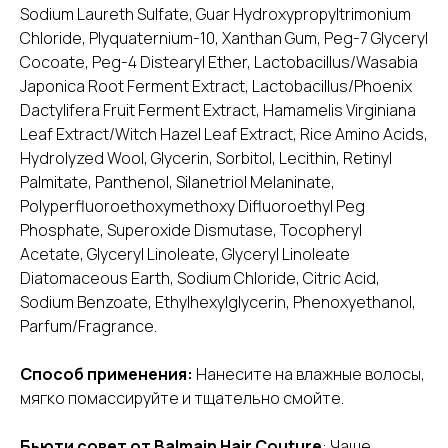
Sodium Laureth Sulfate, Guar Hydroxypropyltrimonium
Chloride, Plyquaternium-10, Xanthan Gum, Peg-7 Glyceryl
Cocoate, Peg-4 Distearyl Ether, Lactobacillus/Wasabia
Japonica Root Ferment Extract, Lactobacillus/Phoenix
Dactylifera Fruit Ferment Extract, Hamamelis Virginiana
Leaf Extract/Witch Hazel Leaf Extract, Rice Amino Acids,
Hydrolyzed Wool, Glycerin, Sorbitol, Lecithin, Retinyl
Palmitate, Panthenol, Silanetriol Melaninate,
Polyperfluoroethoxymethoxy Difluoroethyl Peg
Phosphate, Superoxide Dismutase, Tocopheryl
Acetate, Glyceryl Linoleate, Glyceryl Linoleate
Diatomaceous Earth, Sodium Chloride, Citric Acid,
Sodium Benzoate, Ethylhexylglycerin, Phenoxyethanol,
Parfum/Fragrance.
Способ применения:
Нанесите на влажные волосы,
мягко помассируйте и тщательно смойте.
Бьюти совет от Balmain Hair Couture
: Чаще