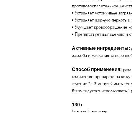
противовоспалительное действ
▪ Устраняет устойчивые загряз
▪ Устраняет жирную перхоть и
▪ Улучшает кровообращение к
▪ Препятствует выпадению и с
Активные ингредиенты:
м
жожоба и масло мяты перечной,
Способ применения:
разд
количество препарата на кожу
течение 2 - 3 минут. Смыть тё
Рекомендуется использовать 1 
130 г
Категория: Кондиционер