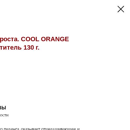
 роста. COOL ORANGE
итель 130 г.
ВЫ
ости
го пилинга, оказывает отшелушивающее и