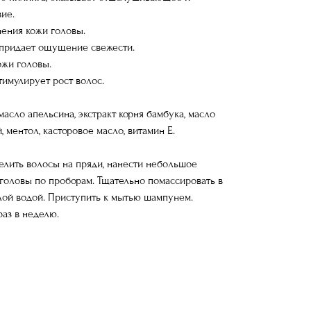
ие.
нения кожи головы.
 придает ощущение свежести.
ожи головы.
тимулирует рост волос.
асло апельсина, экстракт корня бамбука, масло
 ментол, касторовое масло, витамин Е.
елить волосы на пряди, нанести небольшое
 головы по проборам. Тщательно помассировать в
плой водой. Приступить к мытью шампунем.
раз в неделю.