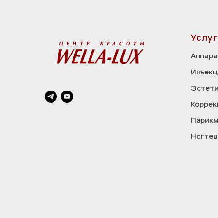
Услуг
Аппара
Инъекц
Эстети
Коррек
Парикм
Ногтев