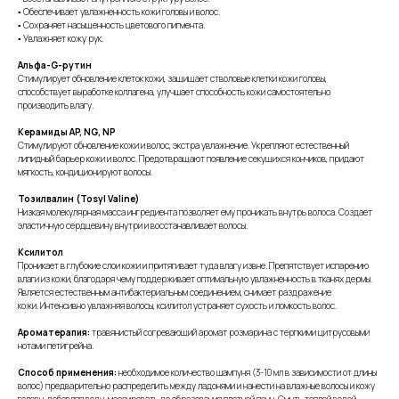
▪ Обеспечивает увлажненность кожи головы и волос.
▪ Сохраняет насыщенность цветового пигмента.
▪ Увлажняет кожу рук.
Альфа-G-рутин
Стимулирует обновление клеток кожи, защищает стволовые клетки кожи головы,
способствует выработке коллагена, улучшает способность кожи самостоятельно
производить влагу.
Керамиды AP, NG, NP
Стимулируют обновление кожи и волос, экстра увлажнение. Укрепляют естественный
липидный барьер кожи и волос. Предотвращают появление секущихся кончиков, придают
мягкость, кондиционируют волосы.
Тозилвалин (Tosyl Valine)
Низкая молекулярная масса ингредиента позволяет ему проникать внутрь волоса. Создает
эластичную сердцевину внутри и восстанавливает волосы.
Ксилитол
Проникает в глубокие слои кожи и притягивает туда влагу извне. Препятствует испарению
влаги из кожи, благодаря чему поддерживает оптимальную увлажненность в тканях дермы.
Является естественным антибактериальным соединением, снимает раздражение
кожи. Интенсивно увлажняя волосы, ксилитол устраняет сухость и ломкость волос.
Ароматерапия:
травянистый согревающий аромат розмарина с терпкими цитрусовыми
нотами петигрейна.
Способ применения:
необходимое количество шампуня (3-10 мл в зависимости от длины
волос) предварительно распределить между ладонями и нанести на влажные волосы и кожу