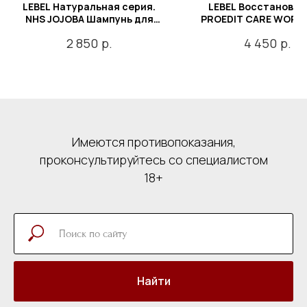
LEBEL Натуральная серия.
LEBEL Восстановле
NHS JOJOBA Шампунь для
PROEDIT CARE WORKS
волос 240 мл.
TREATMENT SOFT FIT
р.
р.
2 850
4 450
увлажняющая для в
линии 250 мл.
Имеются противопоказания,
проконсультируйтесь со специалистом
18+
Найти