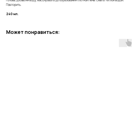
головы, добавляя воду, массировать до образования плотной пены. Смыть теплой водой.
Повторить.
240 мл.
Может понравиться: