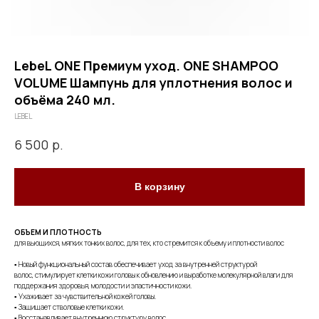
LebeL ONE Премиум уход. ONE SHAMPOO
VOLUME Шампунь для уплотнения волос и
объёма 240 мл.
LEBEL
р.
6 500
В корзину
ОБЪЕМ И ПЛОТНОСТЬ
для вьющихся, мягких тонких волос, для тех, кто стремится к объему и плотности волос
▪ Новый функциональный состав обеспечивает уход за внутренней структурой
волос, стимулирует клетки кожи головы к обновлению и выработке молекулярной влаги для
поддержания здоровья, молодости и эластичности кожи.
▪ Ухаживает за чувствительной кожей головы.
▪ Защищает стволовые клетки кожи.
▪ Восстанавливает внутреннюю структуру волос.