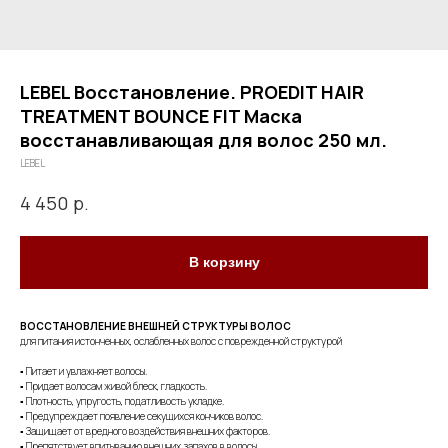
LEBEL Восстановление. PROEDIT HAIR
TREATMENT BOUNCE FIT Маска
восстанавливающая для волос 250 мл.
LEBEL
р.
4 450
В корзину
ВОССТАНОВЛЕНИЕ ВНЕШНЕЙ СТРУКТУРЫ ВОЛОС
для питания истонченных, ослабленных волос с поврежденной структурой
▪ Питает и увлажняет волосы.
▪ Придает волосам живой блеск, гладкость.
▪ Плотность, упругость, податливость укладке.
▪ Предупреждает появление секущихся кончиков волос.
▪ Защищает от вредного воздействия внешних факторов.
▪ Препятствует впитыванию внешних запахов в волосы.