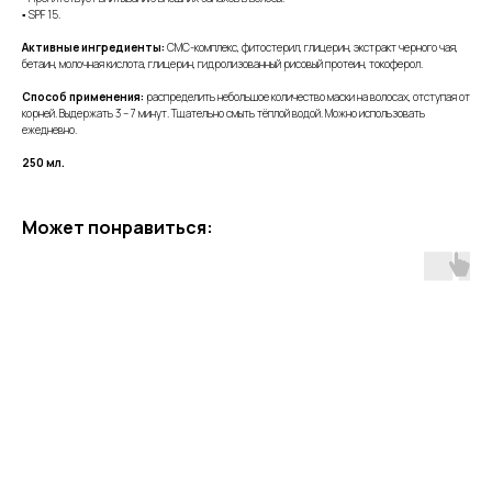
▪ SPF 15.
Активные ингредиенты:
СМС-комплекс, фитостерил, глицерин, экстракт черного чая,
бетаин, молочная кислота, глицерин, гидролизованный рисовый протеин, токоферол.
Способ применения:
распределить небольшое количество маски на волосах, отступая от
корней. Выдержать 3 – 7 минут. Тщательно смыть тёплой водой. Можно использовать
ежедневно.
250 мл.
Может понравиться: