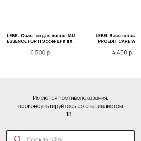
LEBEL Счастье для волос. IAU
LEBEL Восстановле
ESSENCE FORTI Эссенция для
PROEDIT CARE WO
волос 100 мл.
SHAMPOO SOFT FIT Ш
р.
р.
6 500
4 450
увлажняющий для вол
мл.
Имеются противопоказания,
проконсультируйтесь со специалистом
18+