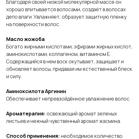
Благодаря своей низкой молекулярной массе он
хорошо впитывается волосами, создаёт в волосах
депо влаги. Увлажняет, образует защитную пленку
на поверхности волос.
Масло жожоба
Богато жирными кислотами, эфирами жирных кислот,
аминокислотами, коллагеном, витамином Е.
Содержащийся в нем воск окутывает, защищает и
обновляет волосы, придавая им естественный блеск
и силу.
Аминоксилота Аргинин
Обеспечивает непревзойдённое увлажнение волос.
Ароматерапия:
освежающий аромат зеленых
листьев и нежный чувственный аромат жасмина.
Способ применения:
необходимое количество