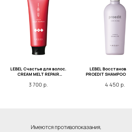
LEBEL Счастье для волос.
LEBEL Восстановле
CREAM MELT REPAIR
PROEDIT SHAMPOO B
аромакрем тающей текстуры
FIT Шампунь
р.
р.
3 700
4 450
для увлажнения волос 200
восстанавливающий
мл.
волос 300 мл.
Имеются противопоказания,