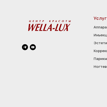
Услуг
Аппара
Инъекц
Эстети
Коррек
Парикм
Ногтев