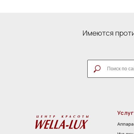
Имеются проти
Услуг
Аппара
Инъекц