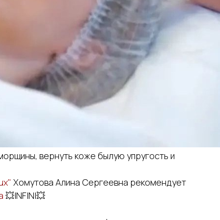
морщины, вернуть коже былую упругость и
ux"
Хомутова Алина Сергеевна рекомендует
а
💥INFINI💥