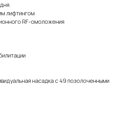
дня.
им лифтингом
ционного RF-омоложения
билитации
ивидуальная насадка с 49 позолоченными