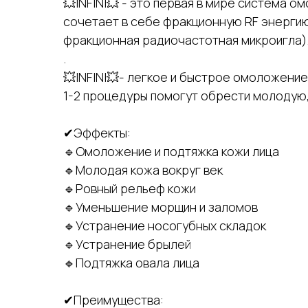
💥INFINI💥 - это первая в мире система о
сочетает в себе фракционную RF энергию
фракционная радиочастотная микроигла)
.
💥INFINI💥- легкое и быстрое омоложение
1-2 процедуры помогут обрести молодую
✔Эффекты:
🔹️Омоложение и подтяжка кожи лица
🔹️Молодая кожа вокруг век
🔹️Ровный рельеф кожи
🔹️Уменьшение морщин и заломов
🔹️Устранение носогубных складок
🔹️Устранение брылей
🔹️Подтяжка овала лица
✔Преимущества: