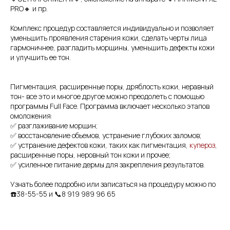
PRO🔸️ и пр.
Комплекс процедур составляется индивидуально и позволяет
уменьшить проявления старения кожи, сделать черты лица
гармоничнее, разгладить морщины, уменьшить дефекты кожи
и улучшить ее тон.
Пигментация, расширенные поры, дряблость кожи, неравный
тон- все это и многое другое можно преодолеть с помощью
программы Full Face. Программа включает несколько этапов
омоложения:
✅ разглаживание морщин;
✅ восстановление обьемов, устранение глубоких заломов;
✅ устранение дефектов кожи, таких как пигментация,
купероз
,
расширенные поры, неровный тон кожи и прочее;
✅ усиленное питание дермы для закрепления результатов.
Узнать более подробно или записаться на процедуру можно по
☎️38-55-55 и 📞8 919 989 96 65