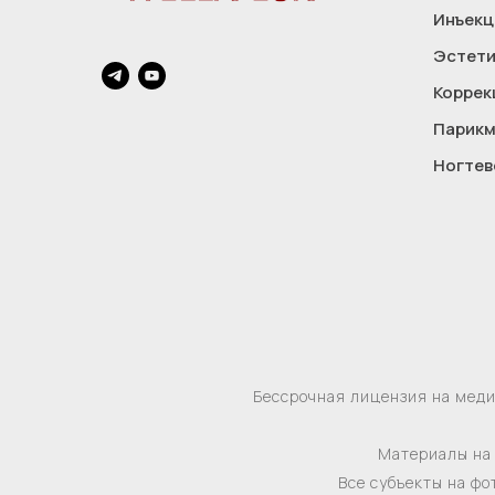
Инъекц
Эстети
Коррек
Парикм
Ногтев
Бессрочная лицензия на мед
Материалы на 
Все субъекты на фо