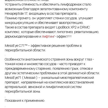
Устранить отеченость и обеспечить лимфодренаж стало
возможным благодаря запатентованному компоненту
Hexapeptide 17, входящему в состав препарата. .
Помимо прочего, он укрепляет стенки сосудов, улучшает
микроциркуляцию и обеспечивает вазопротекцию.
Также в состав препарата входят LipoBlock XP2 и DRMC
комплекс, которые обеспечивают липогенез, ревитализацию,
дермомоделирование и
лифтинг
-эффект!!!
MesoEye C71™ – эффективное решение проблем в
периорбитальной области.
.
Особенности анатомического строения зоны вокруг глаз -
тонкая кожа и множество сосудов - часто приводят к
преждевременному старению, появлению грыж, отеков и
другим эстетическим проблемам в этой деликатной области.
MesoEye71 ( Мезоай ) – уникальный мезотерапевтический
препарат, направленный на комплексное восстановление
артериальной, венозной и лимфатической систем
периорбитальной зоны.
.
Показания к применению:
.