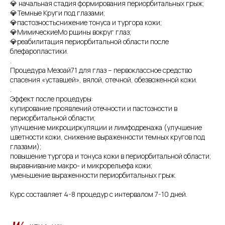
💎 начальная стадия формирования периорбитальных грыж;
💎Темные Круги под глазами;
💎пастозностьснижение тонуса и тургора кожи;
💎МимическиеМо рщины вокруг глаз;
💎реабилитация периорбитальной области после
блефаропластики.
.
Процедура Мезоай71 для глаз – первоклассное средство
спасения «уставшей», вялой, отечной, обезвоженной кожи.
.
Эффект после процедуры:
купирование проявлений отечности и пастозности в
периорбитальной области;
улучшение микроциркуляции и лимфодренажа (улучшение
цветности кожи, снижение выраженности темных кругов под
глазами);
повышение тургора и тонуса кожи в периорбитальной области;
выравнивание макро- и микрорельефа кожи;
уменьшение выраженности периорбитальных грыж.
Курс составляет 4-8 процедур с интервалом 7-10 дней.