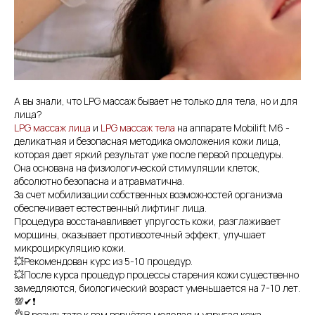
А вы знали, что LPG массаж бывает не только для тела, но и для
лица?
LPG массаж лица
и
LPG массаж тела
на аппарате Mobilift M6 -
деликатная и безопасная методика омоложения кожи лица,
которая дает яркий результат уже после первой процедуры.
Она основана на физиологической стимуляции клеток,
абсолютно безопасна и атравматична.
За счет мобилизации собственных возможностей организма
обеспечивает естественный лифтинг лица.
Процедура восстанавливает упругость кожи, разглаживает
морщины, оказывает противоотечный эффект, улучшает
микроциркуляцию кожи.
💥Рекомендован курс из 5-10 процедур.
💥После курса процедур процессы старения кожи существенно
замедляются, биологический возраст уменьшается на 7-10 лет.
💯✔❗
👌В результате к вам вернётся молодая и упругая кожа.