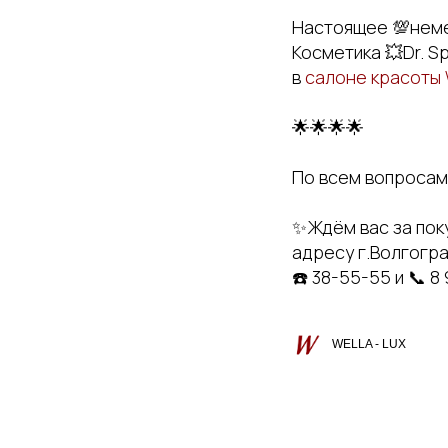
Настоящее 💯неме
Косметика 💥Dr. Spi
в
салоне красоты 
🌟🌟🌟🌟
По всем вопросам 
✨Ждём вас за пок
адресу г.Волгоград
☎️ 38-55-55 и 📞 8
WELLA - LUX