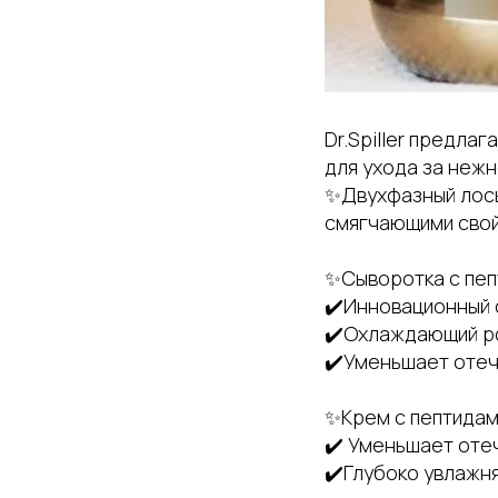
Dr.Spiller предла
для ухода за нежн
✨️Двухфазный лось
смягчающими свойс
✨️Сыворотка с пеп
✔️Инновационный 
✔️Охлаждающий р
✔️Уменьшает отечн
✨️Крем с пептидам
✔️ Уменьшает отеч
✔️Глубоко увлажня