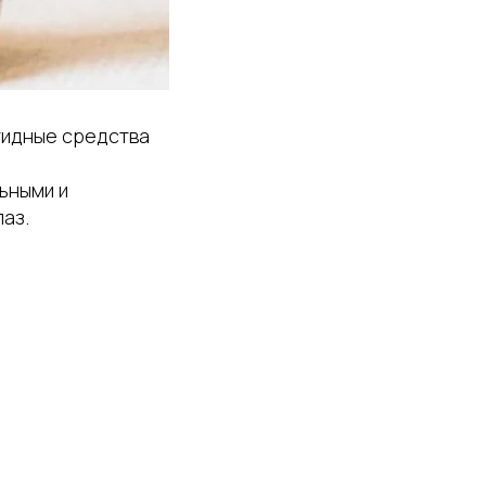
птидные средства
ьными и
аз.