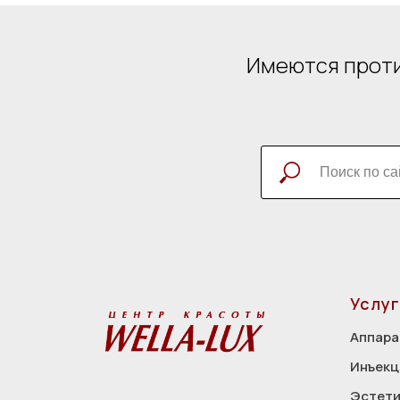
Имеются проти
Услуг
Аппара
Инъекц
Эстети