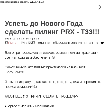
Новости центра красоты WELLA-LUX
Успеть до Нового Года
сделать пилинг PRX - T33!!!
2022-12-06 14:16
Промо
💥
Пилинг
Prtx 33💥 - один из любимчиков многих пациентов!❤️
⠀
Всего три процедуры и гладкая, ровная, нежная, красивая и
светлая кожа вам обеспечены!🤗
⠀
Самое важное, что пилинг практически не вызывает
шелушения!
⠀
Это многих радует, так как не надо сидеть дома и пережидать
период ремиссии!👍
🌸ВОТ ЕЩЕ ❗️10 ПРИЧИН СДЕЛАТЬ ПРОЦЕДУРУ:
.
♦️Борьба с мелкими морщинами