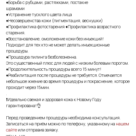
♦️Борьба с рубцами, растяжками, постакне
шрамами
♦️Устранение тусклого цвета лица
♦️Несовершенства кожи (пигментация, веснушки)
♦️Профилактика фотостарения ♦️Профилактика возрастного
старения.
♦️Восстановление, омоложение кожи без инъекций!
Подходит для тех кто не может делать инъекционные
процедуры.
♦️Процедура пилинга безболезненна.
Это существенный плюс для людей с низким болевым порогом.
♦️Продолжительность процедуры всего 15 минут!
♦️Реабилитация после процедуры не требуется. Отмечается
небольшое жжение во время процедуры и покраснение, которое
проходит через 15мин.
.
❗️Идеально свежая и здоровая кожа к Новому Году
гарантирована!👌
Перед проведением процедуры необходима консультация.
Записаться на приём можно по телефону, указанному на
нашем
сайте
или отправив заявку.