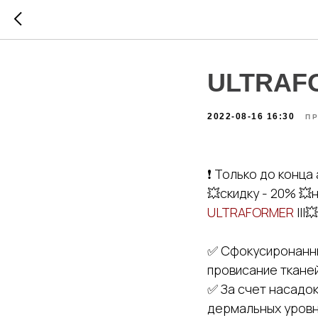
ULTRAFO
2022-08-16 16:30
П
❗️ Только до конц
💥скидку - 20% 
ULTRAFORMER
III💥
✅ Сфокусиронанны
провисание тканей
✅ За счет насадок 
дермальных уровнях