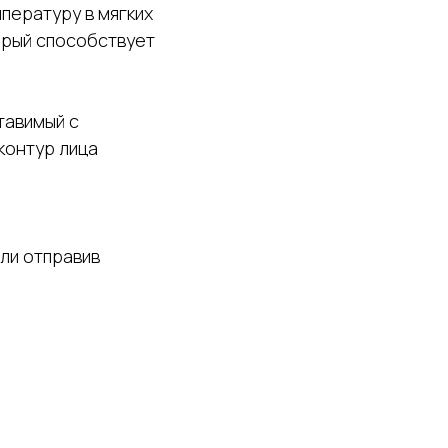
пературу в мягких
орый способствует
тавимый с
контур лица
или отправив