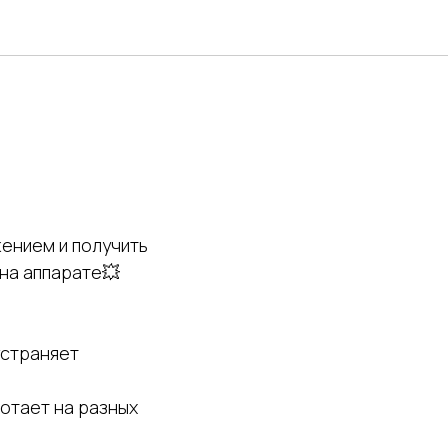
жением и получить
на аппарате💥
устраняет
ботает на разных