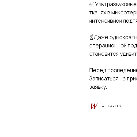
✅ Ультразвуковые 
тканях в микротер
интенсивной подт
⠀
☝️Даже однократн
операционной подт
становится удивит
Перед проведение
Записаться на пр
заявку.
WELLA - LUX