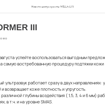
Новости центра красоты WELLA-LUX
RMER III
РОМО
а августа успейте воспользоваться выгодным предло
на самую востребованную процедуру подтяжки кожи 
й ультразвук работает сразу в двух направлениях: 
 и возвращает коже плотность и упругость.
различной глубины воздействия ( 1,5, 3, 4 и 6 мм) ра
, в т.ч. и на уровне SMAS.