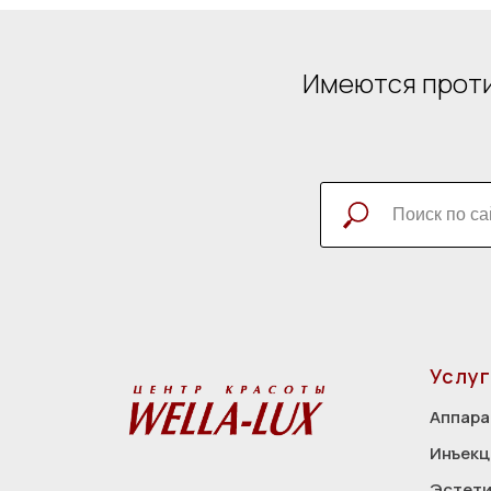
Имеются проти
Услуг
Аппара
Инъекц
Эстети