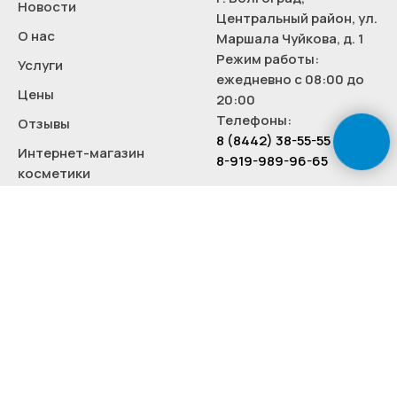
Новости
Центральный район, ул.
О нас
Маршала Чуйкова, д. 1
Режим работы:
Услуги
ежедневно с 08:00 до
Цены
20:00
Телефоны:
Отзывы
8 (8442) 38-55-55
Интернет-магазин
8-919-989-96-65
косметики
Контакты
© ООО «ВКЦ». ИНН 3444129629. ОГРН
1053477604069.
Юр. адрес: г. Волгоград, ул. Маршала Чуйкова, дом 1.
Бессрочная лицензия на медицинскую деятельность