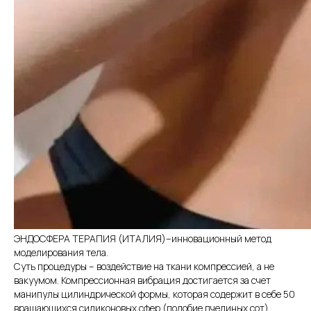
ЭНДОСФЕРА ТЕРАПИЯ (ИТАЛИЯ)–инновационный метод
моделирования тела.
Суть процедуры – воздействие на ткани компрессией, а не
вакуумом. Компрессионная вибрация достигается за счет
манипулы цилиндрической формы, которая содержит в себе 50
вращающихся силиконовых сфер (подобие пчелиных сот).