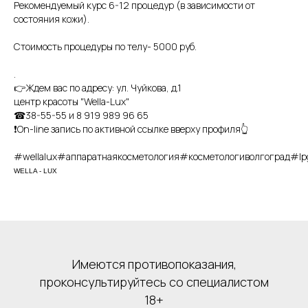
Рекомендуемый курс 6-12 процедур (в зависимости от
состояния кожи).
Стоимость процедуры по телу- 5000 руб.
.
👉Ждем вас по адресу: ул. Чуйкова, д.1
центр красоты "Wella-Lux"
☎38-55-55 и 8 919 989 96 65
❗On-line запись по активной ссылке вверху профиля👆
#wellalux#аппаратнаякосметология#косметологиволгоград#
WELLA - LUX
Имеются противопоказания,
проконсультируйтесь со специалистом
18+