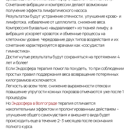
Сочетание вибрации и компрессии делают возможным
получение эффекта лимфатического насоса.
Результатом будут устранение отечности, улучшение крово- и
лимфотока, избавление от целлюлита, снижение веса.
Компрессия буквально «выдавливает» из тканей лимфу, а
вибрация ускоряет кровоток и обменные процессы на
клеточном уровне. Чередование двух типов воздействия и их
сочетание характеризуется врачами как «сосудистая
гимнастика».
Достигнутые результаты будут сохраняться на протяжении 4
лет и более!
Если Эндосфера терапия помогла похудеть, то при соблюдении
простых правил поддержания веса возвращение потерянных
килограммов исключается.
Легкость во всем теле, снижение выраженности отеков и
повышение упругости кожных покровов отмечаются уже после 1
процедуры.
Но
Эндосфера в Волгограде
терапия отличается
накопительным эффектом и пролонгированным действием –
улучшение общего самочувствия и внешнего вида будет
происходить еще в течение 2-3 месяцев после окончания
полного курса.